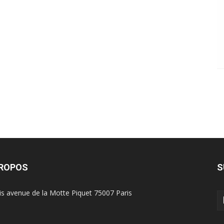
PROPOS
S
is avenue de la Motte Piquet 75007 Paris