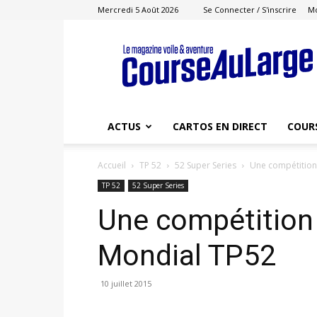
Mercredi 5 Août 2026
Se Connecter / S'inscrire
M
Course
au
Large
ACTUS
CARTOS EN DIRECT
COUR
Accueil
TP 52
52 Super Series
Une compétition
TP 52
52 Super Series
Une compétition 
Mondial TP52
10 juillet 2015