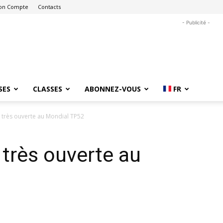
on Compte
Contacts
- Publicité -
SES
CLASSES
ABONNEZ-VOUS
FR
 très ouverte au Mondial TP52
très ouverte au