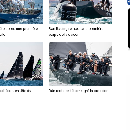
ête après une première
Ran Racing remporte la première
cile
étape de la saison
e l´écart en tête du
Rán reste en tête malgré la pression