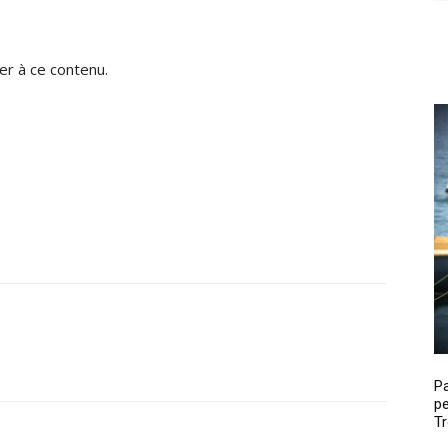
r à ce contenu.
P
pe
Tr