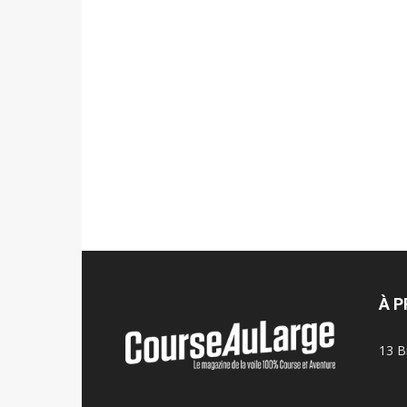
À 
13 B