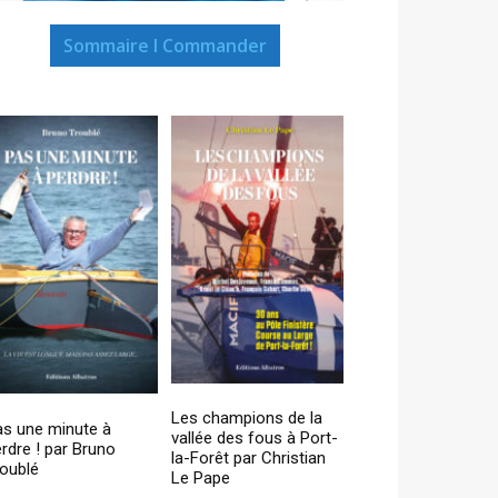
Sommaire I Commander
Les champions de la
as une minute à
vallée des fous à Port-
rdre ! par Bruno
la-Forêt par Christian
oublé
Le Pape