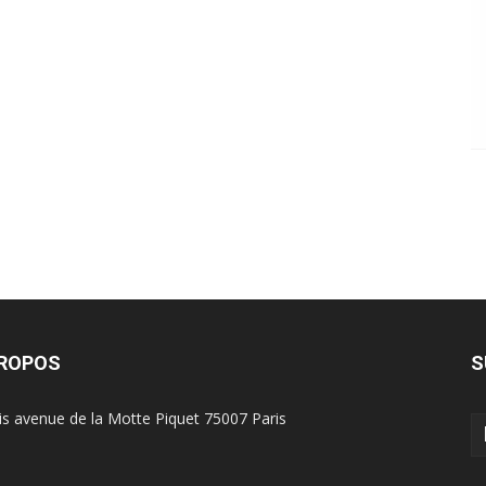
PROPOS
S
is avenue de la Motte Piquet 75007 Paris