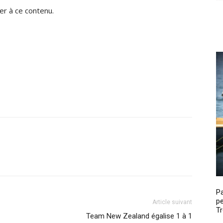
r à ce contenu.
P
pe
Article suivant
Tr
Team New Zealand égalise 1 à 1