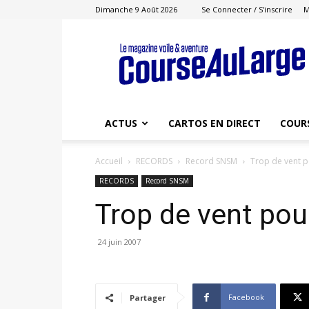
Dimanche 9 Août 2026
Se Connecter / S'inscrire
M
Course
au
Large
ACTUS
CARTOS EN DIRECT
COUR
Accueil
RECORDS
Record SNSM
Trop de vent 
RECORDS
Record SNSM
Trop de vent po
24 juin 2007
Facebook
Partager