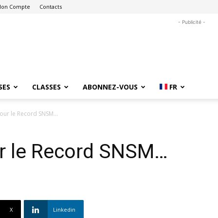
on Compte
Contacts
- Publicité -
SES
CLASSES
ABONNEZ-VOUS
FR
pour le Record SNSM…
ur le Record SNSM…
X
Linkedin