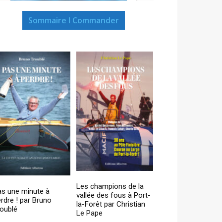
Sommaire I Commander
Les champions de la
as une minute à
vallée des fous à Port-
rdre ! par Bruno
la-Forêt par Christian
oublé
Le Pape