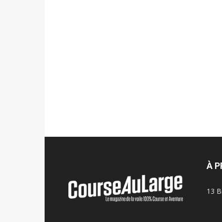
À 
13 B