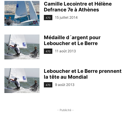
Camille Lecointre et Hélène
Defrance 7e à Athènes
15 juillet 2014
470
Médaille d´argent pour
Leboucher et Le Berre
11 août 2013
470
Leboucher et Le Berre prennent
la tête au Mondial
9 août 2013
470
- Publicité -