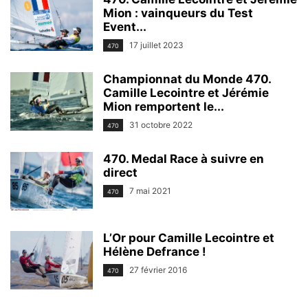
Mion : vainqueurs du Test
Event...
17 juillet 2023
470
Championnat du Monde 470.
Camille Lecointre et Jérémie
Mion remportent le...
31 octobre 2022
470
470. Medal Race à suivre en
direct
7 mai 2021
470
L’Or pour Camille Lecointre et
Hélène Defrance !
27 février 2016
470