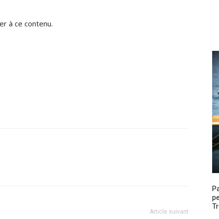
r à ce contenu.
P
pe
Tr
Article suivant