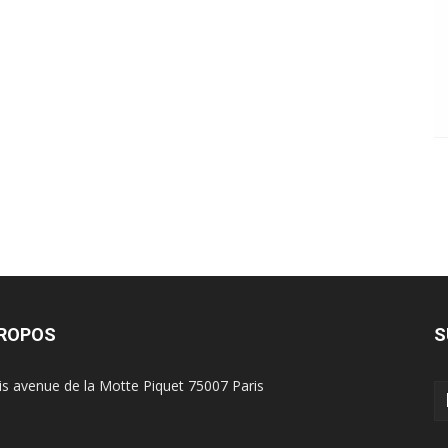
PROPOS
S
is avenue de la Motte Piquet 75007 Paris