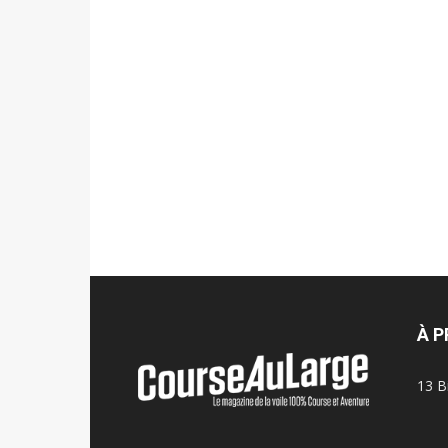
À 
13 B