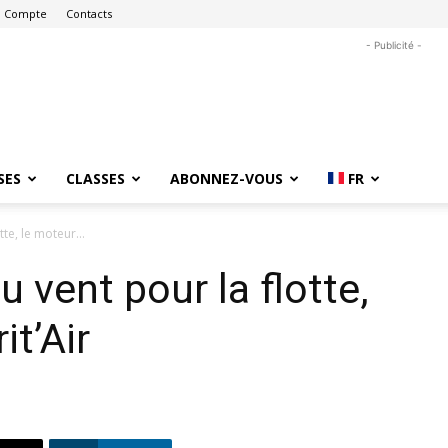
 Compte
Contacts
- Publicité -
SES
CLASSES
ABONNEZ-VOUS
FR
tte, le moteur...
u vent pour la flotte,
it’Air