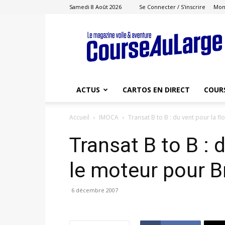
Samedi 8 Août 2026
Se Connecter / S'inscrire
Mon
Course
au
Large
ACTUS
CARTOS EN DIRECT
COUR
Accueil
IMOCA
Transat B to B : du vent pour la flo
Transat B to B : d
le moteur pour Br
6 décembre 2007