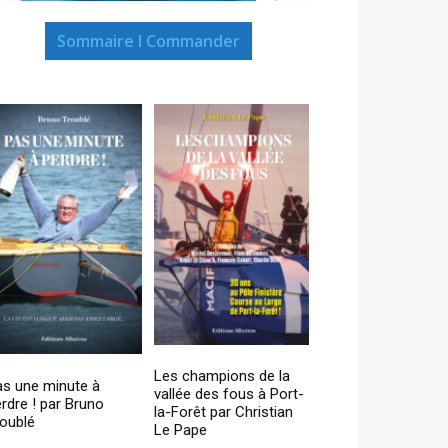
Sommaire I Commander
Les champions de la
as une minute à
vallée des fous à Port-
rdre ! par Bruno
la-Forêt par Christian
oublé
Le Pape