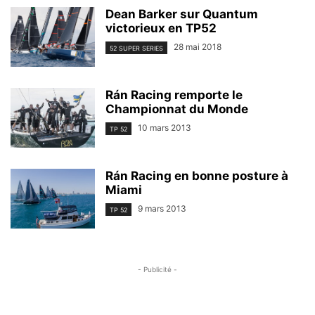
Dean Barker sur Quantum
victorieux en TP52
28 mai 2018
52 SUPER SERIES
Rán Racing remporte le
Championnat du Monde
10 mars 2013
TP 52
Rán Racing en bonne posture à
Miami
9 mars 2013
TP 52
- Publicité -