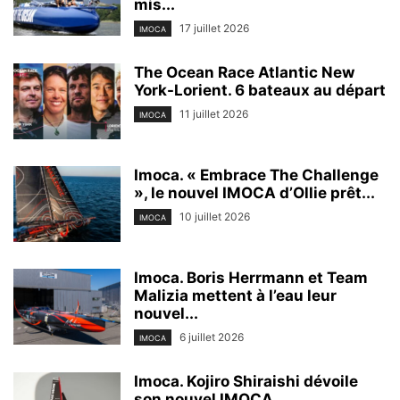
mis...
17 juillet 2026
IMOCA
The Ocean Race Atlantic New
York-Lorient. 6 bateaux au départ
11 juillet 2026
IMOCA
Imoca. « Embrace The Challenge
», le nouvel IMOCA d’Ollie prêt...
10 juillet 2026
IMOCA
Imoca. Boris Herrmann et Team
Malizia mettent à l’eau leur
nouvel...
6 juillet 2026
IMOCA
Imoca. Kojiro Shiraishi dévoile
son nouvel IMOCA