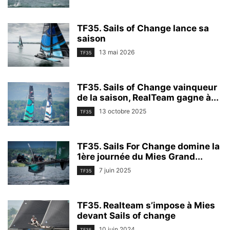
TF35. Sails of Change lance sa
saison
13 mai 2026
TF35
TF35. Sails of Change vainqueur
de la saison, RealTeam gagne à...
13 octobre 2025
TF35
TF35. Sails For Change domine la
1ère journée du Mies Grand...
7 juin 2025
TF35
TF35. Realteam s’impose à Mies
devant Sails of change
10 juin 2024
TF35