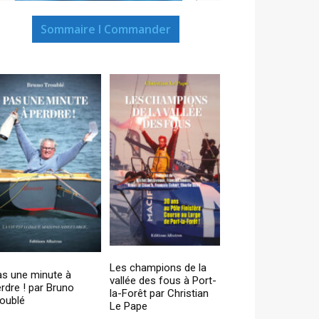
Sommaire I Commander
Les champions de la
as une minute à
vallée des fous à Port-
rdre ! par Bruno
la-Forêt par Christian
oublé
Le Pape