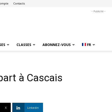
ompte
Contacts
- Publicité -
SES
CLASSES
ABONNEZ-VOUS
FR
part à Cascais
X
Linkedin