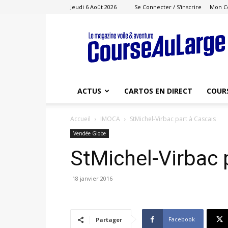
Jeudi 6 Août 2026
Se Connecter / S'inscrire
Mon C
Course
au
Large
ACTUS
CARTOS EN DIRECT
COUR
Accueil
IMOCA
StMichel-Virbac part à Cascais
Vendée Globe
StMichel-Virbac 
18 janvier 2016
Facebook
Partager