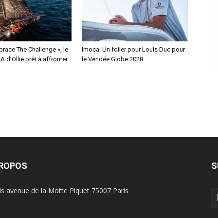
race The Challenge », le
Imoca. Un foiler pour Louis Duc pour
 d’Ollie prêt à affronter
le Vendée Globe 2028
PROPOS
S
is avenue de la Motte Piquet 75007 Paris