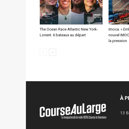
The Ocean Race Atlantic New York-
Imoca. « Emb
Lorient. 6 bateaux au départ
nouvel IMOCA
la pression
À 
13 B