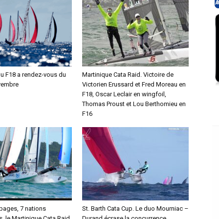
 du F18 a rendez-vous du
Martinique Cata Raid. Victoire de
vembre
Victorien Erussard et Fred Moreau en
F18, Oscar Leclair en wingfoil,
Thomas Proust et Lou Berthomieu en
F16
pages, 7 nations
St. Barth Cata Cup. Le duo Mourniac –
, le Martinique Cata Raid
Durand écrase la concurrence