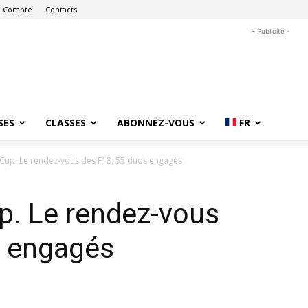
 Compte
Contacts
- Publicité -
SES
CLASSES
ABONNEZ-VOUS
FR
-Cup. Le rendez-vous des F18, 55 duos engagés
p. Le rendez-vous
s engagés