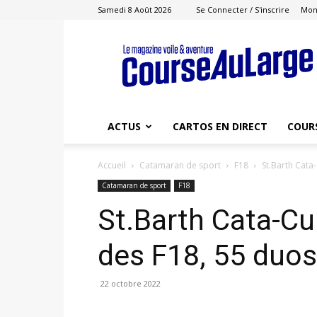
Samedi 8 Août 2026
Se Connecter / S'inscrire
Mon
Course
au
Large
ACTUS
CARTOS EN DIRECT
COUR
Accueil
Catamaran de sport
F18
St.Barth Cata
Catamaran de sport
F18
St.Barth Cata-Cu
des F18, 55 duo
22 octobre 2022