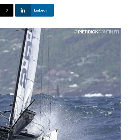
X
Linkedin