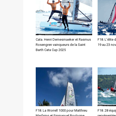
Cata. Henri Demesmaeker et Rasmus
F18. L’élite
Rosengren vainqueurs de la Saint
19 au 23 no
Barth Cata Cup 2025
F18. La Worrell 1000 pour Matthieu
F18. 28 équi
Marfaing et Emmanuel Boulogne
représentées