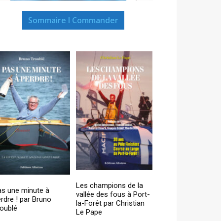
Sommaire I Commander
Les champions de la
as une minute à
vallée des fous à Port-
rdre ! par Bruno
la-Forêt par Christian
oublé
Le Pape