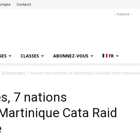
ompte
Contacts
- Publicité -
SES
CLASSES
ABONNEZ-VOUS
FR
 28 équipages, 7 nations représentées, le Martinique Cata Raid s’internationalis
s, 7 nations
 Martinique Cata Raid
e