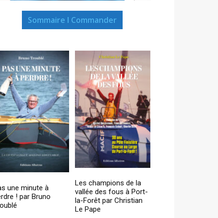
Sommaire I Commander
Les champions de la
as une minute à
vallée des fous à Port-
rdre ! par Bruno
la-Forêt par Christian
oublé
Le Pape