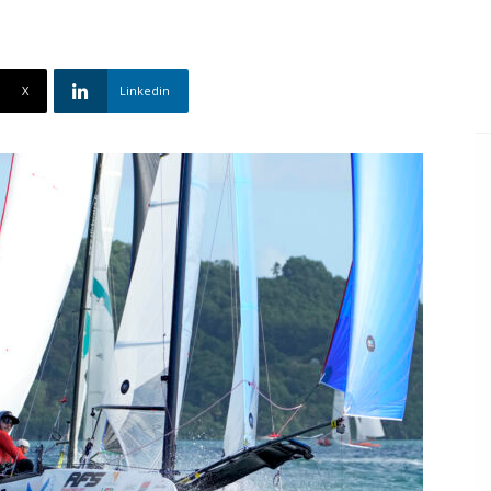
X
Linkedin