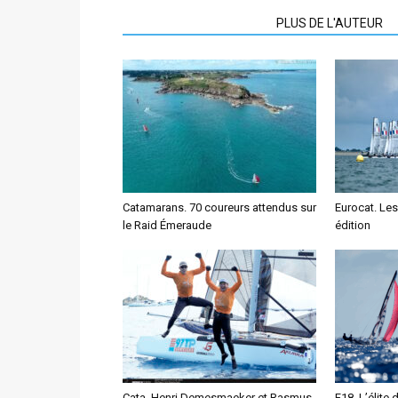
ARTICLES CONNEXES
PLUS DE L'AUTEUR
Catamarans. 70 coureurs attendus sur
Eurocat. Les
le Raid Émeraude
édition
Cata. Henri Demesmaeker et Rasmus
F18. L’élite