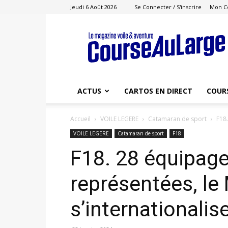
Jeudi 6 Août 2026
Se Connecter / S'inscrire
Mon C
Course
au
Large
ACTUS
CARTOS EN DIRECT
COUR
Accueil
VOILE LEGERE
Catamaran de sport
F18.
VOILE LEGERE
Catamaran de sport
F18
F18. 28 équipage
représentées, le
s’internationalis