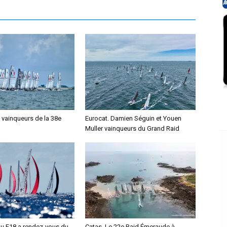
 vainqueurs de la 38e
Eurocat. Damien Séguin et Youen
Muller vainqueurs du Grand Raid
 du F18 a rendez-vous du
Catas. Le 22e Raid Émeraude à