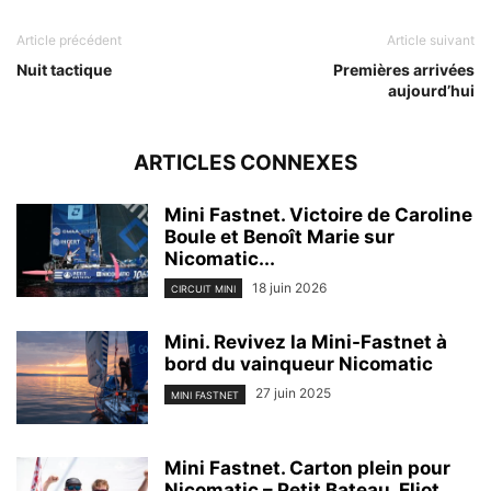
Article précédent
Article suivant
Nuit tactique
Premières arrivées
aujourd’hui
ARTICLES CONNEXES
Mini Fastnet. Victoire de Caroline
Boule et Benoît Marie sur
Nicomatic...
18 juin 2026
CIRCUIT MINI
Mini. Revivez la Mini-Fastnet à
bord du vainqueur Nicomatic
27 juin 2025
MINI FASTNET
Mini Fastnet. Carton plein pour
Nicomatic – Petit Bateau, Eliot