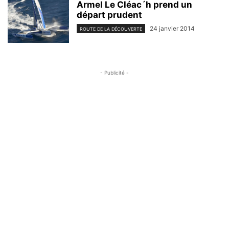
Armel Le Cléac´h prend un
départ prudent
24 janvier 2014
ROUTE DE LA DÉCOUVERTE
- Publicité -