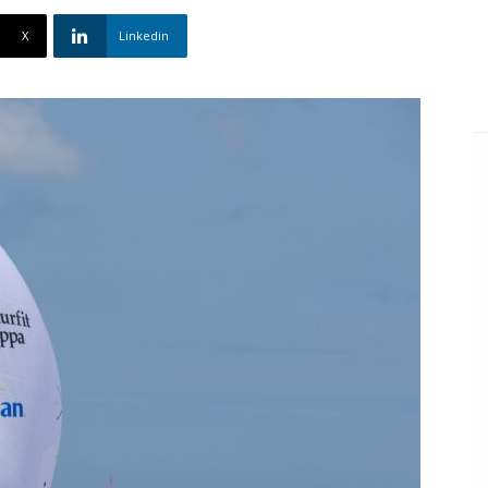
X
Linkedin