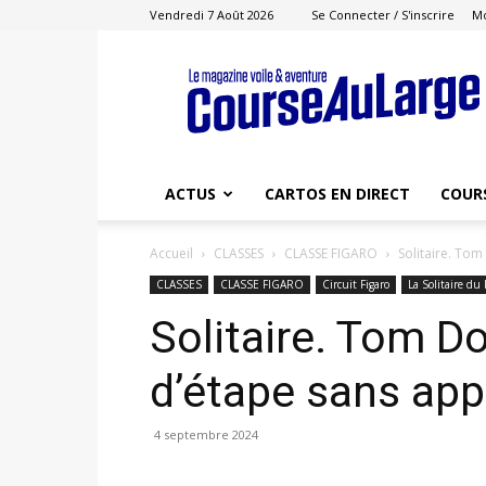
Vendredi 7 Août 2026
Se Connecter / S'inscrire
M
Course
au
Large
ACTUS
CARTOS EN DIRECT
COUR
Accueil
CLASSES
CLASSE FIGARO
Solitaire. Tom 
CLASSES
CLASSE FIGARO
Circuit Figaro
La Solitaire du 
Solitaire. Tom Do
d’étape sans appel
4 septembre 2024