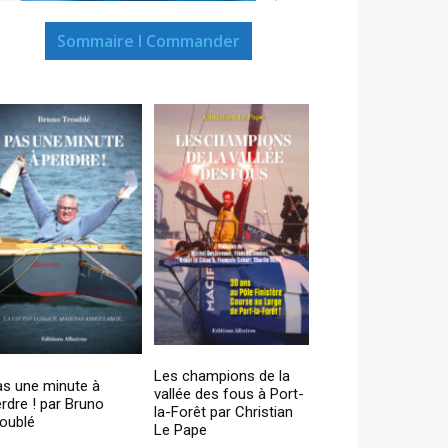
Sommaire I Commander
Les champions de la
as une minute à
vallée des fous à Port-
rdre ! par Bruno
la-Forêt par Christian
oublé
Le Pape