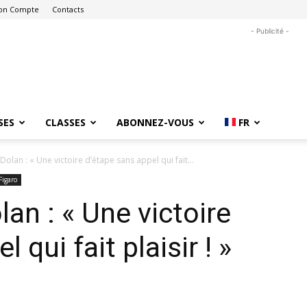
on Compte
Contacts
- Publicité -
SES
CLASSES
ABONNEZ-VOUS
FR
Dolan : « Une victoire d’étape sans appel qui fait...
Figaro
lan : « Une victoire
 qui fait plaisir ! »