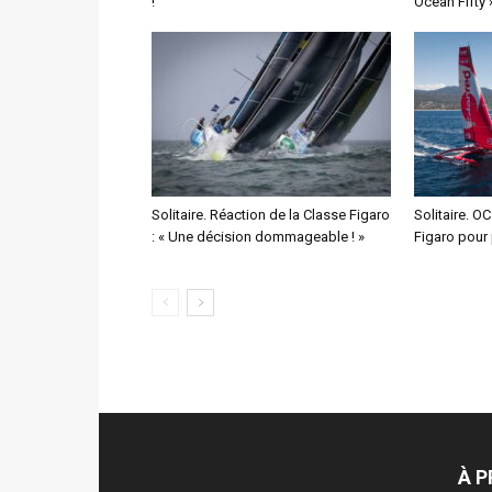
!
Ocean Fifty 
Solitaire. Réaction de la Classe Figaro
Solitaire. O
: « Une décision dommageable ! »
Figaro pour 
À 