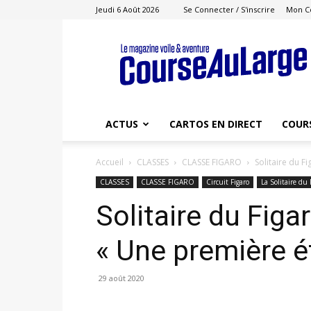
Jeudi 6 Août 2026
Se Connecter / S'inscrire
Mon C
Course
au
Large
ACTUS
CARTOS EN DIRECT
COUR
Accueil
CLASSES
CLASSE FIGARO
Solitaire du F
CLASSES
CLASSE FIGARO
Circuit Figaro
La Solitaire du 
Solitaire du Figa
« Une première é
29 août 2020