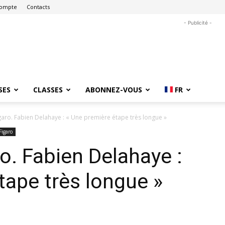
ompte
Contacts
- Publicité -
SES
CLASSES
ABONNEZ-VOUS
FR
igaro. Fabien Delahaye : « Une première étape très longue »
Figaro
ro. Fabien Delahaye :
tape très longue »