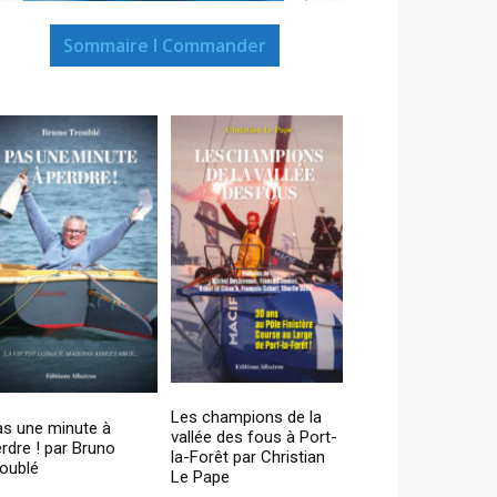
Sommaire I Commander
Les champions de la
as une minute à
vallée des fous à Port-
rdre ! par Bruno
la-Forêt par Christian
oublé
Le Pape