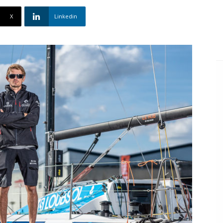
X
Linkedin