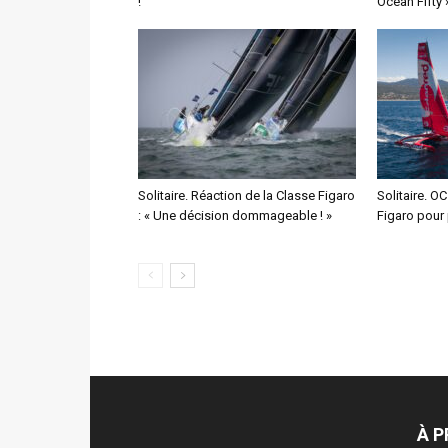
!
Ocean Fifty 
Solitaire. Réaction de la Classe Figaro
Solitaire. O
: « Une décision dommageable ! »
Figaro pour 
À 