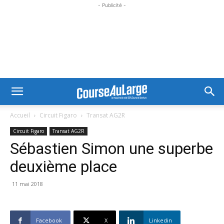
- Publicité -
Accueil
Circuit Figaro
Transat AG2R
Circuit Figaro
Transat AG2R
Sébastien Simon une superbe
deuxième place
11 mai 2018
Facebook
X
Linkedin