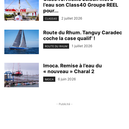
l’eau son Class40 Groupe REEL
pour...
2 juillet 2026
CLASS40
Route du Rhum. Tanguy Caradec
coche la case qualif’ !
1 juillet 2026
ROUTE DU RHUM
Imoca. Remise à l’eau du
« nouveau » Charal 2
6 juin 2026
IMOCA
- Publicité -