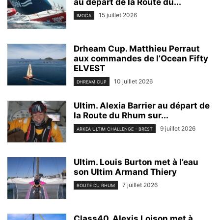
au départ de la Route du...
15 juillet 2026
IMOCA
Drheam Cup. Matthieu Perraut
aux commandes de l’Ocean Fifty
ELVEST
10 juillet 2026
DHREAM CUP
Ultim. Alexia Barrier au départ de
la Route du Rhum sur...
9 juillet 2026
ARKEA ULTIM CHALLENGE - BREST
Ultim. Louis Burton met à l’eau
son Ultim Armand Thiery
7 juillet 2026
ROUTE DU RHUM
Class40. Alexis Loison met à