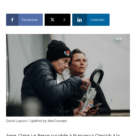
Facebook
X
Linkedin
David Lupion / UpWind by MerConcept
Anne-Claire Le Berre succède à Francesca Clapcich à la