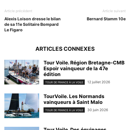
Article précédent
Article suivant
Alexis Loison dresse le bilan
Bernard Stamm 10e
de sa 11e Solitaire Bompard
Le Figaro
ARTICLES CONNEXES
Tour Voile. Région Bretagne-CMB
Espoir vainqueur de la 47e
édition
12 juillet 2026
TOUR DE FRANCE À LA VOILE
TourVoile. Les Normands
vainqueurs à Saint Malo
30 juin 2026
TOUR DE FRANCE À LA VOILE
Tour Voile. Des équipages