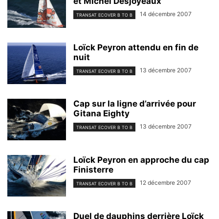
et Michel Desjoyeaux
14 décembre 2007
TRANSAT ECOVER B TO B
Loïck Peyron attendu en fin de
nuit
13 décembre 2007
TRANSAT ECOVER B TO B
Cap sur la ligne d’arrivée pour
Gitana Eighty
13 décembre 2007
TRANSAT ECOVER B TO B
Loïck Peyron en approche du cap
Finisterre
12 décembre 2007
TRANSAT ECOVER B TO B
Duel de dauphins derrière Loïck