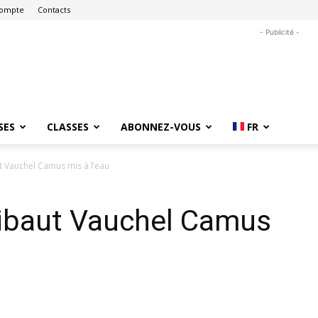
ompte
Contacts
- Publicité -
SES
CLASSES
ABONNEZ-VOUS
FR
t Vauchel Camus mis à l’eau
hibaut Vauchel Camus