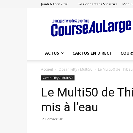
Jeudi 6 Août 2026
Se Connecter / S'inscrire
Mon C
Course
au
Large
ACTUS
CARTOS EN DIRECT
COUR
Accueil
Ocean Fifty / Multi50
Le Multi50 de Thibau
Ocean Fifty / Multi50
Le Multi50 de T
mis à l’eau
23 janvier 2018