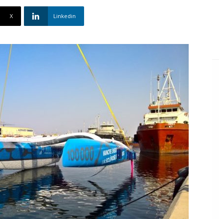
X
Linkedin