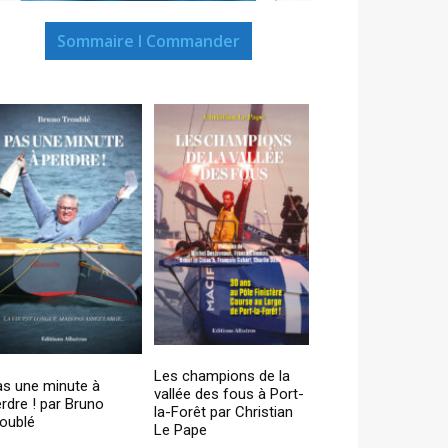
Sommaire I Commander
Les champions de la
as une minute à
vallée des fous à Port-
rdre ! par Bruno
la-Forêt par Christian
oublé
Le Pape