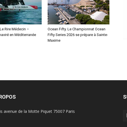
 Le Rire Médecin –
Ocean Fifty. Le Championnat Ocean
haviré en Méditerranée
Fifty Series 2026 se prépare à Sainte-
Maxime
PROPOS
S
is avenue de la Motte Piquet 75007 Paris