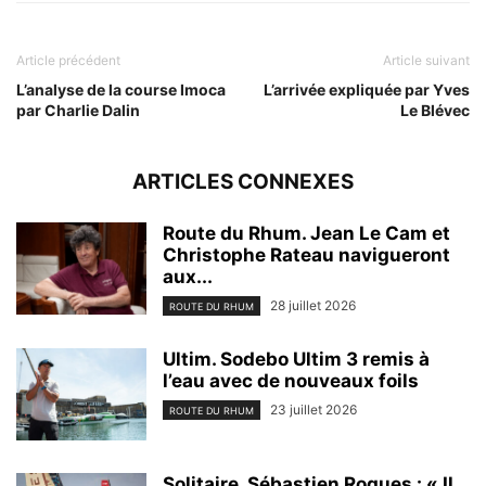
Article précédent
Article suivant
L’analyse de la course Imoca
L’arrivée expliquée par Yves
par Charlie Dalin
Le Blévec
ARTICLES CONNEXES
Route du Rhum. Jean Le Cam et
Christophe Rateau navigueront
aux...
28 juillet 2026
ROUTE DU RHUM
Ultim. Sodebo Ultim 3 remis à
l’eau avec de nouveaux foils
23 juillet 2026
ROUTE DU RHUM
Solitaire. Sébastien Rogues : « Il