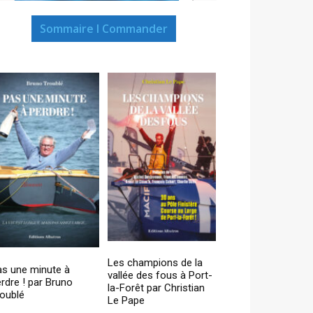
Sommaire I Commander
Les champions de la
as une minute à
vallée des fous à Port-
rdre ! par Bruno
la-Forêt par Christian
oublé
Le Pape