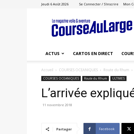
Jeudi 6 Août 2026
Se Connecter / S'inscrire
Mon C
Course
au
Large
ACTUS
CARTOS EN DIRECT
COUR
Accueil
COURSES OCEANIQUES
Route du Rhum
COURSES OCEANIQUES
Route du Rhum
ULTIMES
L’arrivée expliqu
11 novembre 2018
Facebook
Partager