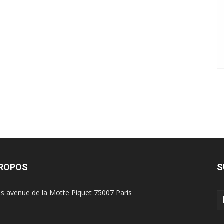
PROPOS
S
is avenue de la Motte Piquet 75007 Paris