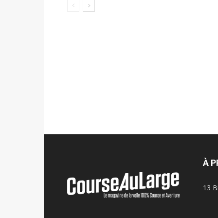
À 
13 B