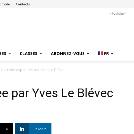
ompte
Contacts
- Publicité -
SES
CLASSES
ABONNEZ-VOUS
FR
L’arrivée expliquée par Yves Le Blévec
ée par Yves Le Blévec
X
Linkedin