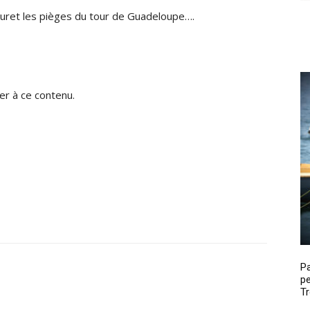
uret les pièges du tour de Guadeloupe….
r à ce contenu.
P
pe
Tr