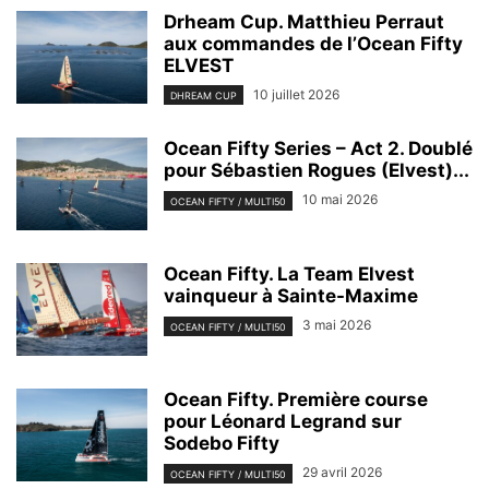
Drheam Cup. Matthieu Perraut
aux commandes de l’Ocean Fifty
ELVEST
10 juillet 2026
DHREAM CUP
Ocean Fifty Series – Act 2. Doublé
pour Sébastien Rogues (Elvest)...
10 mai 2026
OCEAN FIFTY / MULTI50
Ocean Fifty. La Team Elvest
vainqueur à Sainte-Maxime
3 mai 2026
OCEAN FIFTY / MULTI50
Ocean Fifty. Première course
pour Léonard Legrand sur
Sodebo Fifty
29 avril 2026
OCEAN FIFTY / MULTI50