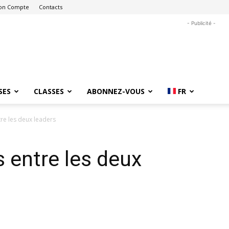
on Compte
Contacts
- Publicité -
SES
CLASSES
ABONNEZ-VOUS
FR
tre les deux leaders
s entre les deux