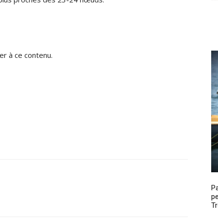
r à ce contenu.
P
pe
Tr