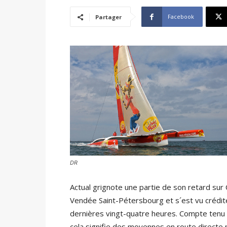
Facebook
Partager
DR
Actual grignote une partie de son retard su
Vendée Saint-Pétersbourg et s´est vu crédi
dernières vingt-quatre heures. Compte tenu 
cela signifie des moyennes en route directe