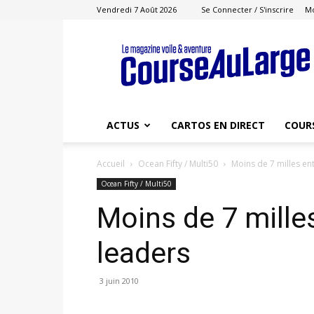
Vendredi 7 Août 2026
Se Connecter / S'inscrire
M
Course
au
Large
ACTUS
CARTOS EN DIRECT
COUR
Accueil
Ocean Fifty / Multi50
Moins de 7 milles en
Ocean Fifty / Multi50
Moins de 7 mille
leaders
3 juin 2010