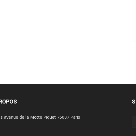
PROPOS
S
is avenue de la Motte Piquet 75007 Paris