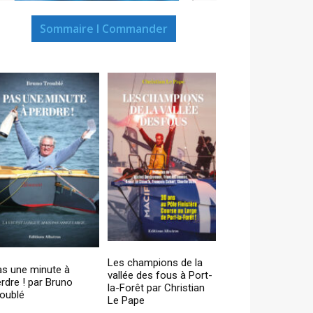
Sommaire I Commander
Les champions de la
as une minute à
vallée des fous à Port-
rdre ! par Bruno
la-Forêt par Christian
oublé
Le Pape