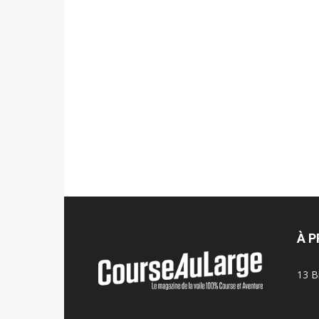
À 
13 B