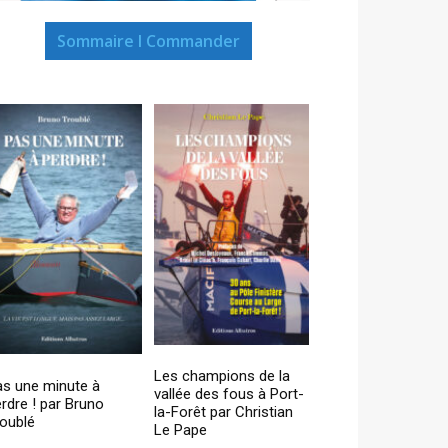
Sommaire I Commander
Les champions de la
as une minute à
vallée des fous à Port-
rdre ! par Bruno
la-Forêt par Christian
oublé
Le Pape