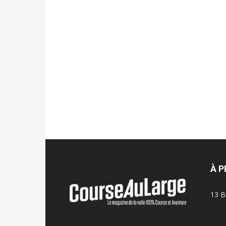
À 
13 B