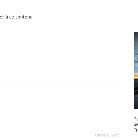
r à ce contenu.
P
pe
Tr
Article suivant