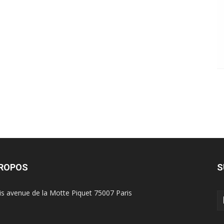
PROPOS
S
is avenue de la Motte Piquet 75007 Paris