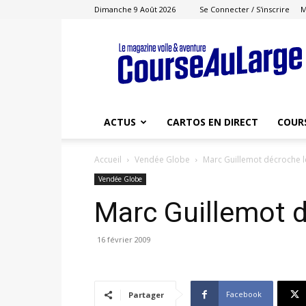
Dimanche 9 Août 2026
Se Connecter / S'inscrire
M
Course
au
Large
ACTUS
CARTOS EN DIRECT
COUR
Accueil
Vendée Globe
Marc Guillemot décroche 
Vendée Globe
Marc Guillemot 
16 février 2009
Facebook
Partager