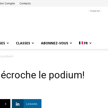
on Compte
Contacts
- Publicité -
SES
CLASSES
ABONNEZ-VOUS
FR
le podium!
décroche le podium!
X
Linkedin