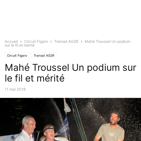
Accueil
Circuit Figaro
Transat AG2R
Mahé Troussel Un podium
sur le fil et mérité
Circuit Figaro
Transat AG2R
Mahé Troussel Un podium sur
le fil et mérité
11 mai 2018