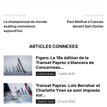
Article précédent
Article suivant
Le championnat du monde
Paul Meilhat à Cascais
esailing commence
devant Sam Davies
aujourd’hui
ARTICLES CONNEXES
Figaro. La 18e édition de la
Transat Paprec s’élancera de
Concarneau...
1 juillet 2026
CLASSE FIGARO
Transat Paprec. Loïs Berrehar et
Charlotte Yven se sont imposés
sur...
23 avril 2023
TRANSAT AG2R