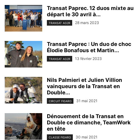
Transat Paprec. 12 duos mixte au
départ le 30 avril à...
28 mars 2023
TRANSAT AG2R
Transat Paprec : Un duo de choc
Élodie Bonafous et Martin...
13 février 2023
TRANSAT AG2R
Nils Palmieri et Julien Villion
vainqueurs de la Transat en
Double...
31 mai 2021
CIRCUIT FIGARO
Dénouement de la Transat en
Double ce dimanche, TeamWork
en tête
30 mai 2021
CLASSE FIGARO