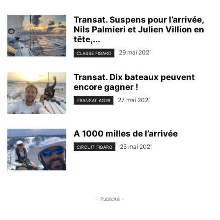
Transat. Suspens pour l’arrivée,
Nils Palmieri et Julien Villion en
tête,...
29 mai 2021
CLASSE FIGARO
Transat. Dix bateaux peuvent
encore gagner !
27 mai 2021
TRANSAT AG2R
A 1000 milles de l’arrivée
25 mai 2021
CIRCUIT FIGARO
- Publicité -