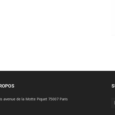
PROPOS
S
is avenue de la Motte Piquet 75007 Paris