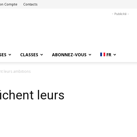
on Compte
Contacts
- Publicité -
SES
CLASSES
ABONNEZ-VOUS
FR
ent leurs ambitions
fichent leurs