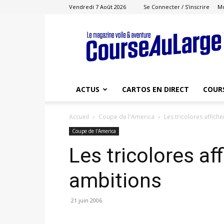
Vendredi 7 Août 2026
Se Connecter / S'inscrire
M
Course
au
Large
ACTUS
CARTOS EN DIRECT
COUR
Accueil
Coupe de l'America
Les tricolores affich
Coupe de l'America
Les tricolores af
ambitions
21 juin 2006