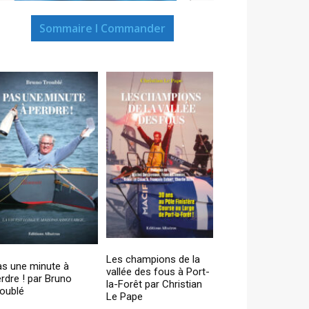
Sommaire I Commander
Les champions de la
as une minute à
vallée des fous à Port-
rdre ! par Bruno
la-Forêt par Christian
oublé
Le Pape