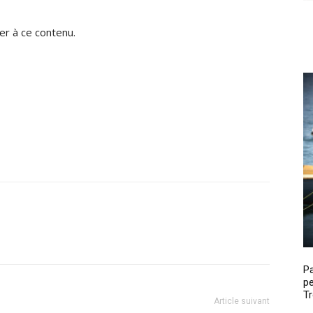
r à ce contenu.
P
pe
Tr
Article suivant