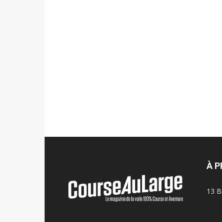
À 
13 B