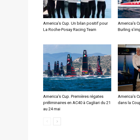
America’s Cup. Un bilan positif pour
America’s C
La Roche-Posay Racing Team
Burling s’im
America’s Cup. Premières régates
America’s Cu
préliminaires en AC40 à Cagliari du 21
dans la Cou
au 24 mai