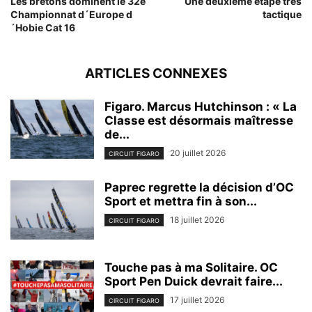
Les bretons dominent le 32e
Une deuxième étape très
Championnat d´Europe d
tactique
´Hobie Cat 16
ARTICLES CONNEXES
Figaro. Marcus Hutchinson : « La
Classe est désormais maîtresse
de...
20 juillet 2026
CIRCUIT FIGARO
Paprec regrette la décision d’OC
Sport et mettra fin à son...
18 juillet 2026
CIRCUIT FIGARO
Touche pas à ma Solitaire. OC
Sport Pen Duick devrait faire...
17 juillet 2026
CIRCUIT FIGARO