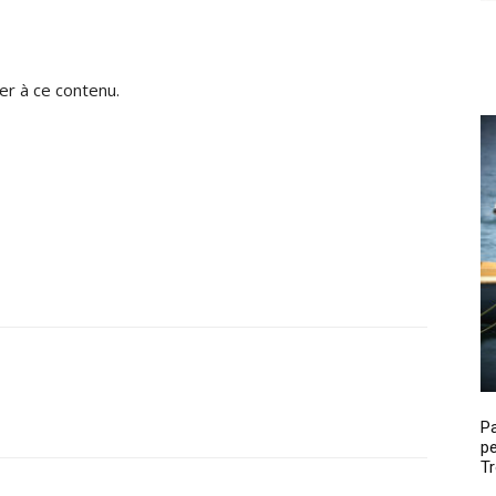
r à ce contenu.
P
pe
Tr