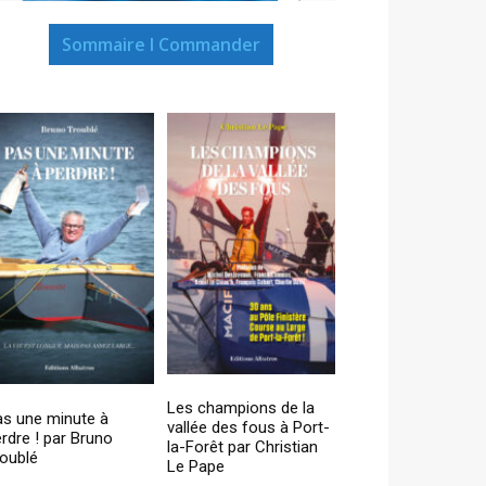
Sommaire I Commander
Les champions de la
as une minute à
vallée des fous à Port-
rdre ! par Bruno
la-Forêt par Christian
oublé
Le Pape