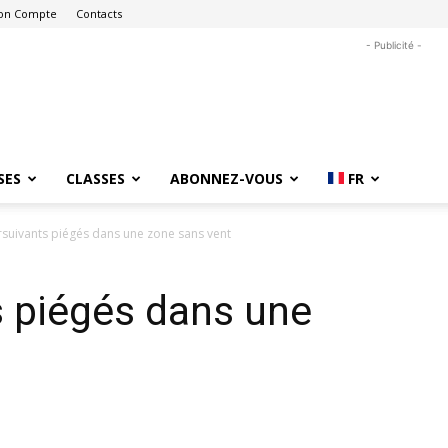
on Compte
Contacts
- Publicité -
SES
CLASSES
ABONNEZ-VOUS
FR
suivants piégés dans une zone sans vent
s piégés dans une