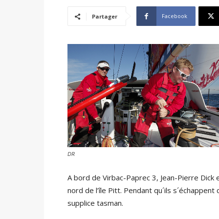
Facebook
Partager
DR
A bord de Virbac-Paprec 3, Jean-Pierre Dick e
nord de l’île Pitt. Pendant qu´ils s´échappent 
supplice tasman.