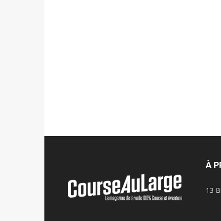
À 
13 B