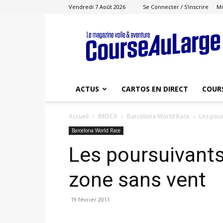
Vendredi 7 Août 2026
Se Connecter / S'inscrire
M
Course
au
Large
ACTUS
CARTOS EN DIRECT
COUR
Accueil
IMOCA
Barcelona World Race
Les pour
Barcelona World Race
Les poursuivant
zone sans vent
19 février 2011