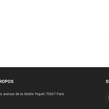
PROPOS
S
is avenue de la Motte Piquet 75007 Paris