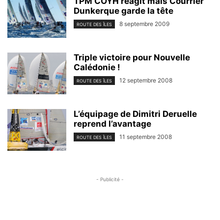
TPM COYH réagit mais Courrier
Dunkerque garde la tête
8 septembre 2009
ROUTE DES ÎLES
Triple victoire pour Nouvelle
Calédonie !
12 septembre 2008
ROUTE DES ÎLES
L’équipage de Dimitri Deruelle
reprend l’avantage
11 septembre 2008
ROUTE DES ÎLES
- Publicité -