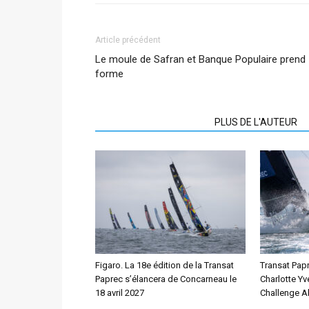
Article précédent
Le moule de Safran et Banque Populaire prend
forme
ARTICLES CONNEXES
PLUS DE L'AUTEUR
Figaro. La 18e édition de la Transat
Transat Papr
Paprec s’élancera de Concarneau le
Charlotte Yv
18 avril 2027
Challenge Al