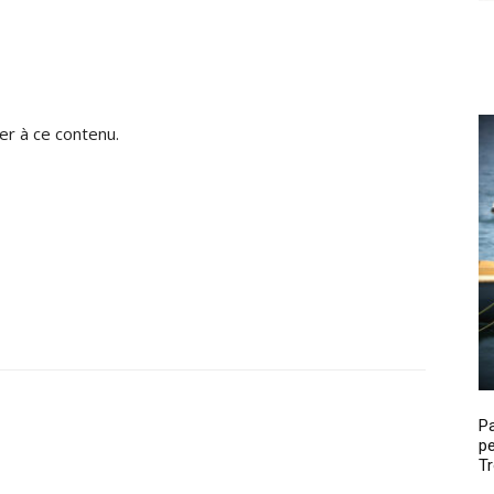
r à ce contenu.
P
pe
Tr