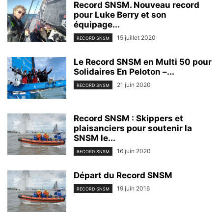
Record SNSM. Nouveau record
pour Luke Berry et son
équipage...
15 juillet 2020
RECORD SNSM
Le Record SNSM en Multi 50 pour
Solidaires En Peloton –...
21 juin 2020
RECORD SNSM
Record SNSM : Skippers et
plaisanciers pour soutenir la
SNSM le...
16 juin 2020
RECORD SNSM
Départ du Record SNSM
19 juin 2016
RECORD SNSM