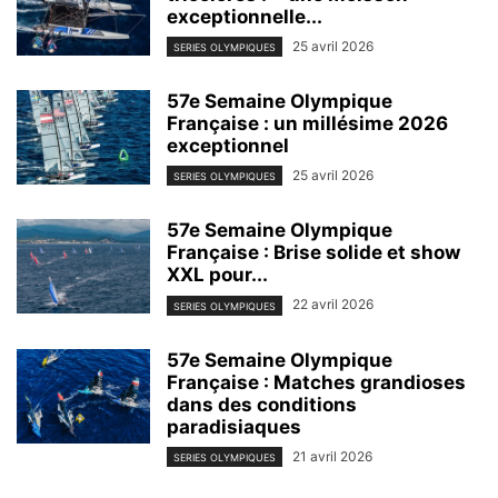
exceptionnelle...
25 avril 2026
SERIES OLYMPIQUES
57e Semaine Olympique
Française : un millésime 2026
exceptionnel
25 avril 2026
SERIES OLYMPIQUES
57e Semaine Olympique
Française : Brise solide et show
XXL pour...
22 avril 2026
SERIES OLYMPIQUES
57e Semaine Olympique
Française : Matches grandioses
dans des conditions
paradisiaques
21 avril 2026
SERIES OLYMPIQUES