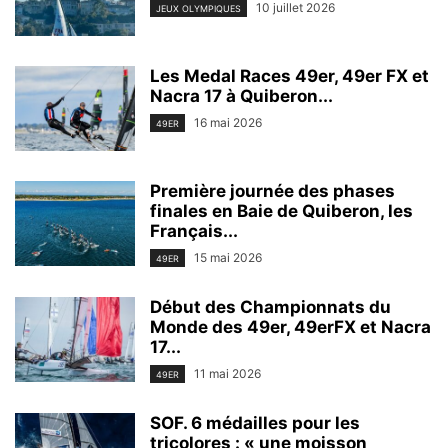
10 juillet 2026
JEUX OLYMPIQUES
Les Medal Races 49er, 49er FX et
Nacra 17 à Quiberon...
16 mai 2026
49ER
Première journée des phases
finales en Baie de Quiberon, les
Français...
15 mai 2026
49ER
Début des Championnats du
Monde des 49er, 49erFX et Nacra
17...
11 mai 2026
49ER
SOF. 6 médailles pour les
tricolores : « une moisson