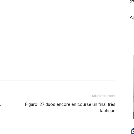
27
Aj
Article suivant
s
Figaro. 27 duos encore en course un final très
tactique