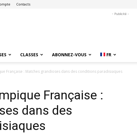
ompte
Contacts
- Publicité -
SES
CLASSES
ABONNEZ-VOUS
FR
ue Française : Matches grandioses dans des conditions paradisiaques
mpique Française :
ses dans des
isiaques