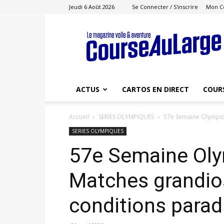
Jeudi 6 Août 2026
Se Connecter / S'inscrire
Mon C
Course
au
Large
ACTUS
CARTOS EN DIRECT
COUR
Accueil
SERIES OLYMPIQUES
57e Semaine Olympiq
SERIES OLYMPIQUES
57e Semaine Oly
Matches grandio
conditions parad