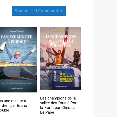
Sommaire I Commander
Les champions de la
as une minute à
vallée des fous à Port-
rdre ! par Bruno
la-Forêt par Christian
oublé
Le Pape