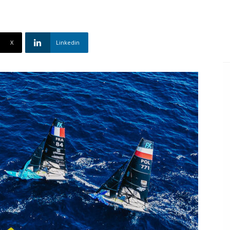
X
Linkedin