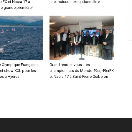
erFX et Nacra 17 à
une moisson exceptionnelle » !
ne grande première !
 Olympique Française :
Grand rendez-vous. Les
 et show XXL pour les
championnats du Monde 49er, 49erFX
les à Hyères
et Nacra 17 à Saint-Pierre Quiberon