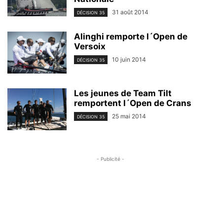
31 août 2014
DÉCISION 35
Alinghi remporte l´Open de
Versoix
10 juin 2014
DÉCISION 35
Les jeunes de Team Tilt
remportent l´Open de Crans
25 mai 2014
DÉCISION 35
- Publicité -