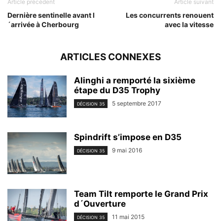
Article précédent
Article suivant
Dernière sentinelle avant l
Les concurrents renouent
´arrivée à Cherbourg
avec la vitesse
ARTICLES CONNEXES
Alinghi a remporté la sixième
étape du D35 Trophy
5 septembre 2017
DÉCISION 35
Spindrift s’impose en D35
9 mai 2016
DÉCISION 35
Team Tilt remporte le Grand Prix
d´Ouverture
11 mai 2015
DÉCISION 35