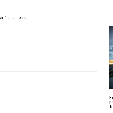
r à ce contenu.
P
pe
Tr