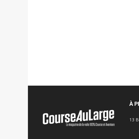
À 
13 B