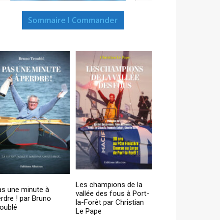
Sommaire I Commander
Les champions de la
as une minute à
vallée des fous à Port-
rdre ! par Bruno
la-Forêt par Christian
oublé
Le Pape