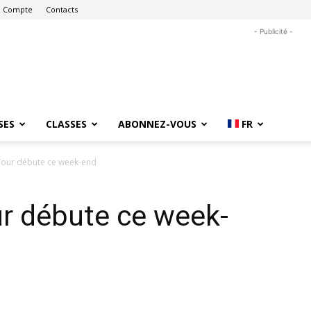
 Compte
Contacts
- Publicité -
SES
CLASSES
ABONNEZ-VOUS
FR
Tour débute ce week-end
r débute ce week-