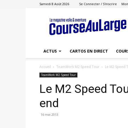
Samedi 8 Août 2026
Se Connecter / S'inscrire
Mon
Course
au
Large
ACTUS
CARTOS EN DIRECT
COUR
Accueil
TeamWork M2 Speed Tour
Le M2 Speed 
TeamWork M2 Speed Tour
Le M2 Speed Tou
end
16 mai 2013