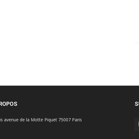
PROPOS
S
is avenue de la Motte Piquet 75007 Paris