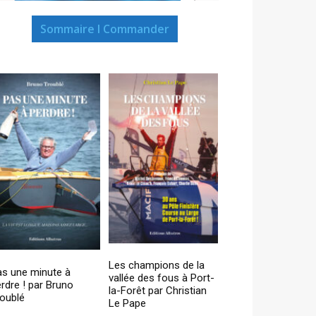
Sommaire I Commander
Les champions de la
as une minute à
vallée des fous à Port-
rdre ! par Bruno
la-Forêt par Christian
oublé
Le Pape