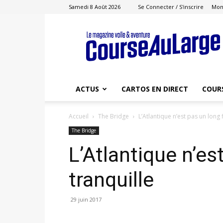
Samedi 8 Août 2026
Se Connecter / S'inscrire
Mon
Course
au
Large
ACTUS
CARTOS EN DIRECT
COUR
Accueil
The Bridge
L’Atlantique n’est pas un long 
The Bridge
L’Atlantique n’es
tranquille
29 juin 2017