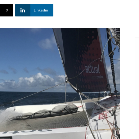
X
Linkedin