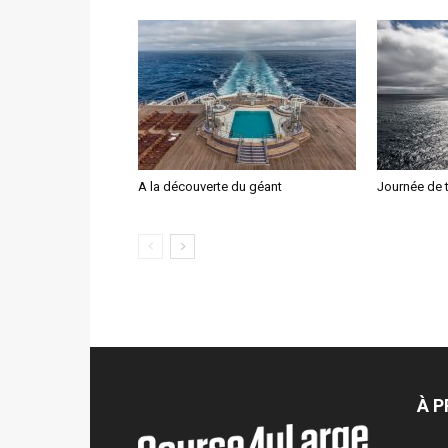
A la découverte du géant
Journée de t
À 