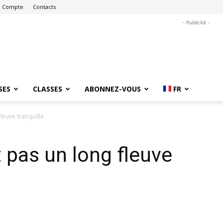
 Compte
Contacts
- Publicité -
SES
CLASSES
ABONNEZ-VOUS
FR
fleuve tranquille
t pas un long fleuve