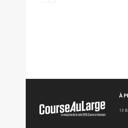
À 
13 B