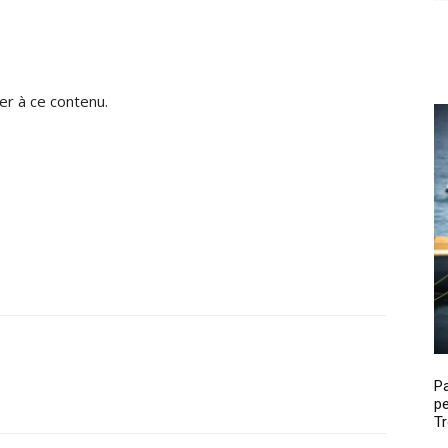
r à ce contenu.
P
pe
Tr