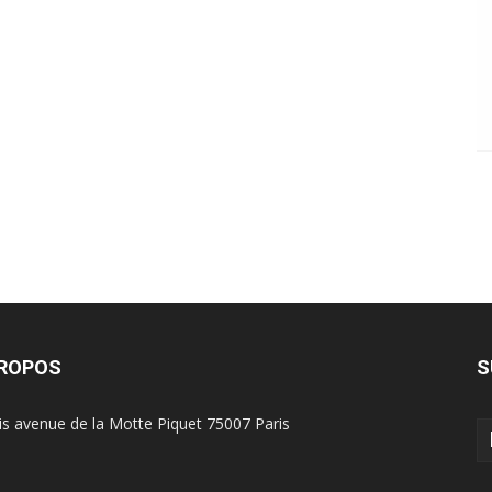
PROPOS
S
is avenue de la Motte Piquet 75007 Paris