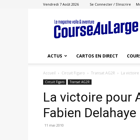
Vendredi 7 Août 2026
Se Connecter / S'inscrire
M
Course
au
Large
ACTUS
CARTOS EN DIRECT
COUR
Accueil
Circuit Figaro
Transat AG2R
La victoir
Circuit Figaro
Transat AG2R
La victoire pour 
Fabien Delahaye
11 mai 2010