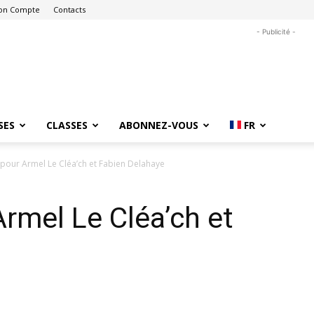
on Compte
Contacts
- Publicité -
SES
CLASSES
ABONNEZ-VOUS
FR
e pour Armel Le Cléa’ch et Fabien Delahaye
Armel Le Cléa’ch et