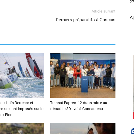
27
Article suivant
Aj
Derniers préparatifs à Cascais
ec. Loïs Berrehar et
Transat Paprec. 12 duos mixte au
en se sont imposés sur le
départ le 30 avril à Concarneau
ex Picot