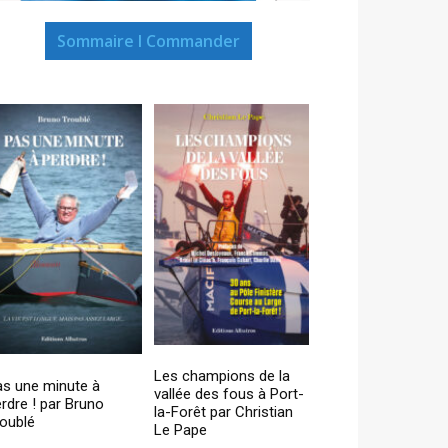
Sommaire I Commander
Les champions de la
as une minute à
vallée des fous à Port-
rdre ! par Bruno
la-Forêt par Christian
oublé
Le Pape