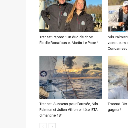
Transat Paprec : Un duo de choc
Nils Palmieri
Élodie Bonafous et Martin Le Pape !
vainqueurs 
Concarneau 
Transat. Suspens pour l’arrivée, Nils
Transat. Di
Palmieri et Julien Villion en tête, ETA
gagner !
dimanche 18h