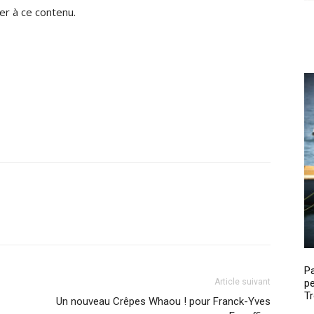
r à ce contenu.
P
Article suivant
pe
Tr
Un nouveau Crêpes Whaou ! pour Franck-Yves