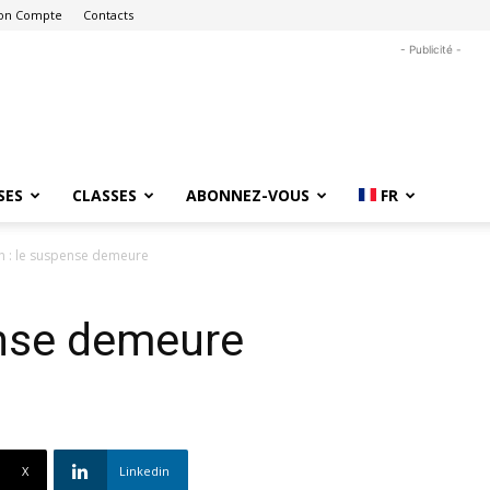
on Compte
Contacts
- Publicité -
SES
CLASSES
ABONNEZ-VOUS
FR
n : le suspense demeure
ense demeure
X
Linkedin