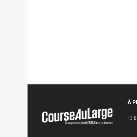
À 
13 B