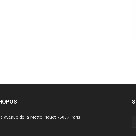
PROPOS
S
is avenue de la Motte Piquet 75007 Paris