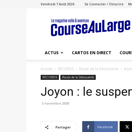
Vendredi 7 Août 2026
Se Connecter / S'inscrire
M
Course
au
Large
ACTUS
CARTOS EN DIRECT
COUR
Accueil
RECORDS
Route de la Découverte
Joyo
RECORDS
Route de la Découverte
Joyon : le susp
3 novembre 2008
Facebook
Partager