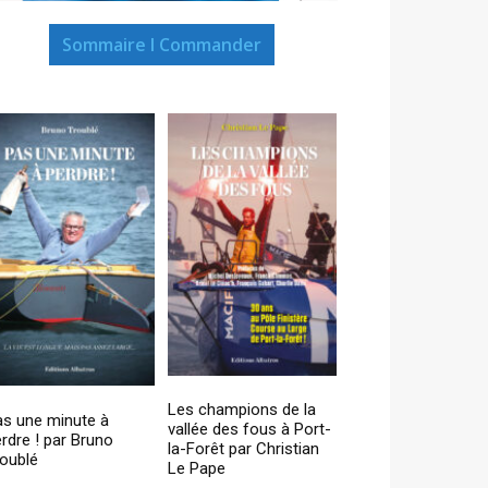
Sommaire I Commander
Les champions de la
as une minute à
vallée des fous à Port-
rdre ! par Bruno
la-Forêt par Christian
oublé
Le Pape