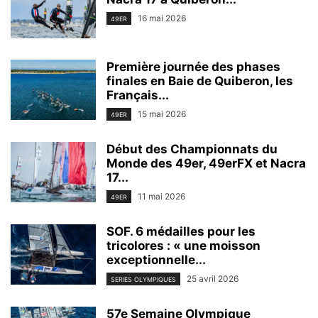
16 mai 2026
49ER
Première journée des phases
finales en Baie de Quiberon, les
Français...
15 mai 2026
49ER
Début des Championnats du
Monde des 49er, 49erFX et Nacra
17...
11 mai 2026
49ER
SOF. 6 médailles pour les
tricolores : « une moisson
exceptionnelle...
25 avril 2026
SERIES OLYMPIQUES
57e Semaine Olympique