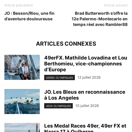
Article précédent
Article suivant
JO : Besson/Riou, une fin
Brad Butterworth s’offre la
d’aventure douloureuse
12e Palermo-Montecarlo en
temps réel avec Rambler88
ARTICLES CONNEXES
49erFX. Mathilde Lovadina et Lou
Berthomieu, vice-championnes
d’Europe
12 juillet 2026
SERIES OLYMPIQUES
JO. Les Bleus en reconnaissance
à Los Angeles
10 juillet 2026
JEUX OLYMPIQUES
Les Medal Races 49er, 49er FX et
Nacra 17 à Quiberon...