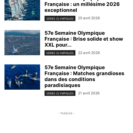
Française : un millésime 2026
exceptionnel
25 avril 2026
SERIES OLYMPIQUES
57e Semaine Olympique
Française : Brise solide et show
XXL pour...
22 avril 2026
SERIES OLYMPIQUES
57e Semaine Olympique
Française : Matches grandioses
dans des conditions
paradisiaques
21 avril 2026
SERIES OLYMPIQUES
- Publicité -