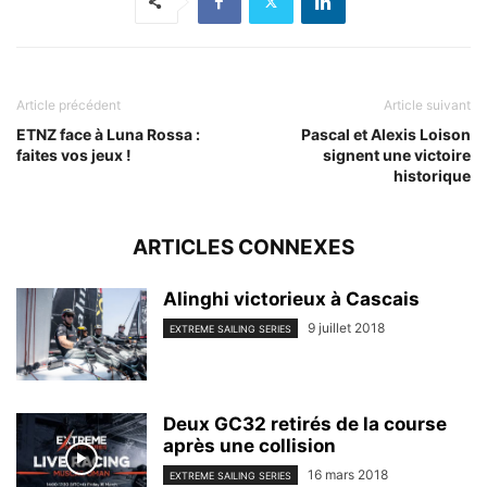
Article précédent
Article suivant
ETNZ face à Luna Rossa :
Pascal et Alexis Loison
faites vos jeux !
signent une victoire
historique
ARTICLES CONNEXES
Alinghi victorieux à Cascais
9 juillet 2018
EXTREME SAILING SERIES
Deux GC32 retirés de la course
après une collision
16 mars 2018
EXTREME SAILING SERIES