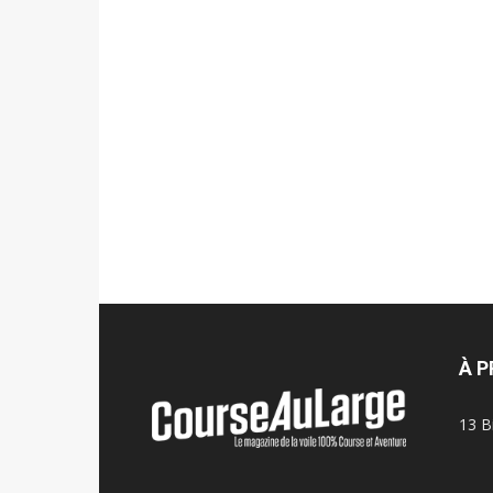
À 
13 B