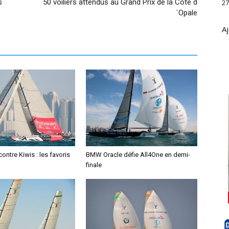
s
50 voiliers attendus au Grand Prix de la Côte d
27
´Opale
Aj
ontre Kiwis : les favoris
BMW Oracle défie All4One en demi-
finale