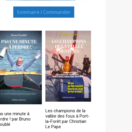
Sommaire I Commander
Les champions de la
as une minute à
vallée des fous à Port-
rdre ! par Bruno
la-Forêt par Christian
oublé
Le Pape