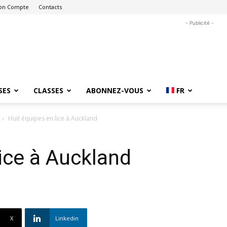
on Compte
Contacts
- Publicité -
SES
CLASSES
ABONNEZ-VOUS
FR
Huit équipes en lice à Auckland
lice à Auckland
X
Linkedin