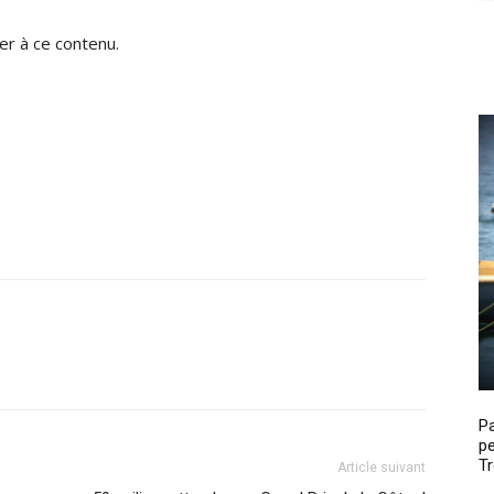
r à ce contenu.
P
pe
Tr
Article suivant