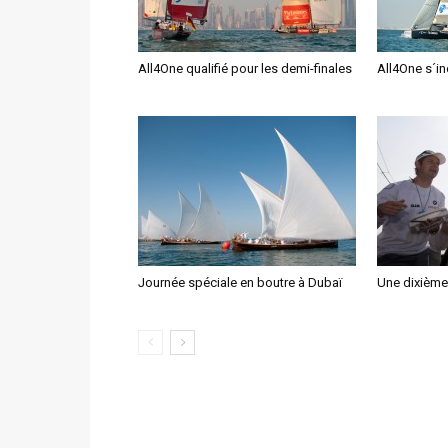
All4One qualifié pour les demi-finales
All4One s´in
Journée spéciale en boutre à Dubaï
Une dixième 