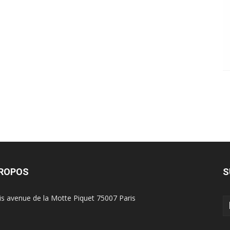
PROPOS
S
is avenue de la Motte Piquet 75007 Paris