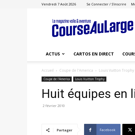
Vendredi 7 Août 2026
Se Connecter / S'inscrire
M
Course
au
Large
ACTUS
CARTOS EN DIRECT
COUR
Accueil
Coupe de l'America
Louis Vuitton Trophy
Coupe de l'America
Louis Vuitton Trophy
Huit équipes en 
2 février 2010
Facebook
Partager