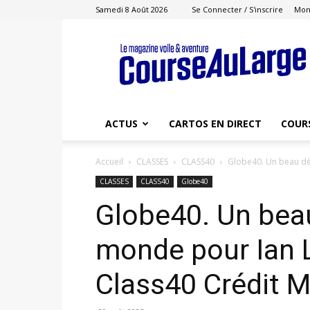
Samedi 8 Août 2026
Se Connecter / S'inscrire
Mon
Course
au
Large
ACTUS
CARTOS EN DIRECT
COUR
Accueil
CLASSES
CLASS40
Globe40. Un beau déf
CLASSES
CLASS40
Globe40
Globe40. Un beau
monde pour Ian L
Class40 Crédit M