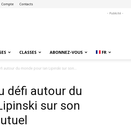
 Compte
Contacts
- Publicité -
SES
CLASSES
ABONNEZ-VOUS
FR
i autour du monde pour Ian Lipinski sur son...
 défi autour du
ipinski sur son
utuel