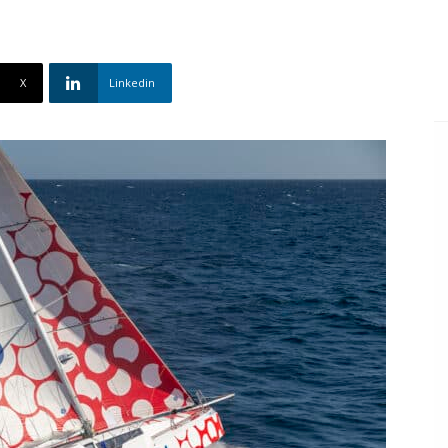
X
Linkedin