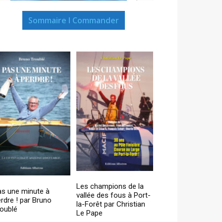
Sommaire I Commander
Les champions de la
as une minute à
vallée des fous à Port-
rdre ! par Bruno
la-Forêt par Christian
oublé
Le Pape