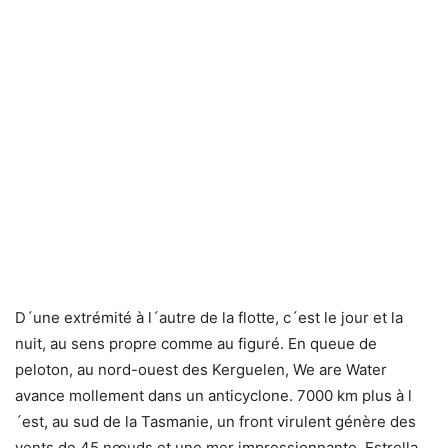
D´une extrémité à l´autre de la flotte, c´est le jour et la
nuit, au sens propre comme au figuré. En queue de
peloton, au nord-ouest des Kerguelen, We are Water
avance mollement dans un anticyclone. 7000 km plus à l
´est, au sud de la Tasmanie, un front virulent génère des
vents de 45 nœuds et une mer impressionnante. Estrella