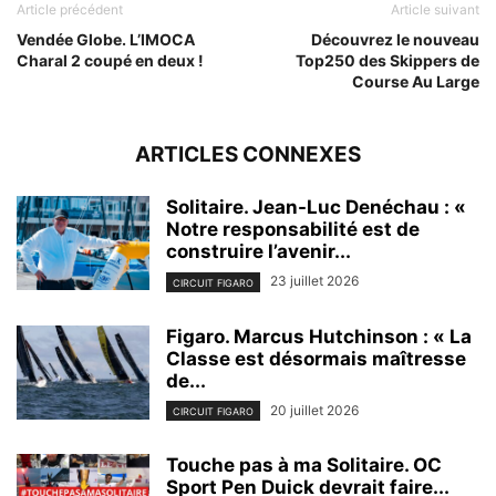
Article précédent
Article suivant
Vendée Globe. L’IMOCA
Découvrez le nouveau
Charal 2 coupé en deux !
Top250 des Skippers de
Course Au Large
ARTICLES CONNEXES
Solitaire. Jean-Luc Denéchau : «
Notre responsabilité est de
construire l’avenir...
23 juillet 2026
CIRCUIT FIGARO
Figaro. Marcus Hutchinson : « La
Classe est désormais maîtresse
de...
20 juillet 2026
CIRCUIT FIGARO
Touche pas à ma Solitaire. OC
Sport Pen Duick devrait faire...