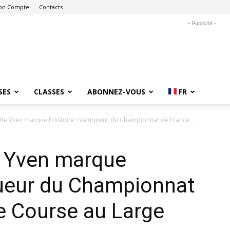
on Compte
Contacts
- Publicité -
SES
CLASSES
ABONNEZ-VOUS
FR
tte Yven marque l’Histoire ! Vainqueur du Championnat de France...
e Yven marque
nqueur du Championnat
de Course au Large