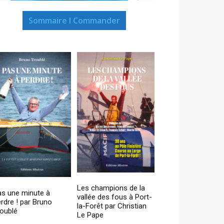
Sommaire I Commander
Les champions de la
as une minute à
vallée des fous à Port-
rdre ! par Bruno
la-Forêt par Christian
oublé
Le Pape