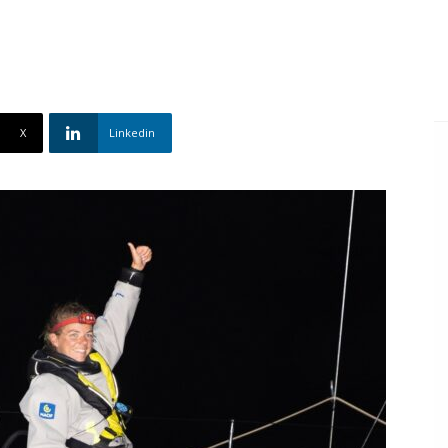
X
Linkedin