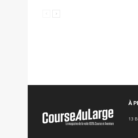
À 
13 B