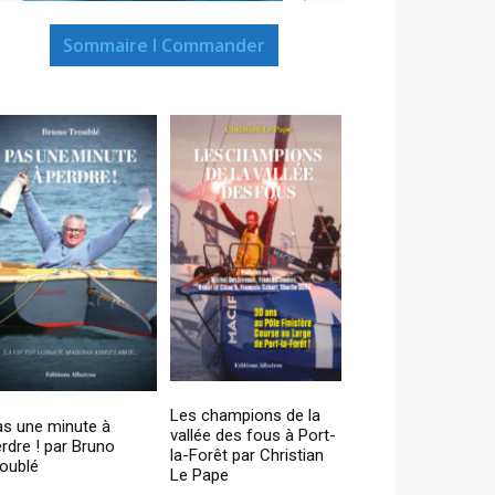
Sommaire I Commander
Les champions de la
as une minute à
vallée des fous à Port-
rdre ! par Bruno
la-Forêt par Christian
oublé
Le Pape