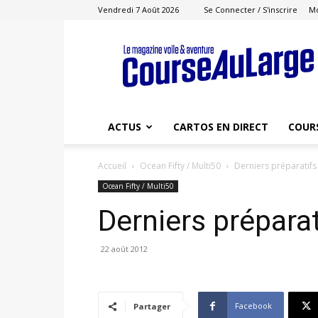
Vendredi 7 Août 2026
Se Connecter / S'inscrire
M
Course
au
Large
ACTUS
CARTOS EN DIRECT
COUR
Accueil
Ocean Fifty / Multi50
Derniers préparatifs
Ocean Fifty / Multi50
Derniers prépara
22 août 2012
Facebook
Partager