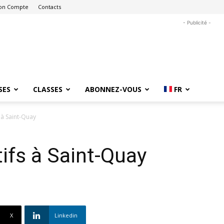
on Compte
Contacts
- Publicité -
SES
CLASSES
ABONNEZ-VOUS
FR
 à Saint-Quay
tifs à Saint-Quay
X
Linkedin