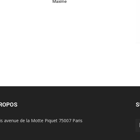
Maxime
PROPOS
S
is avenue de la Motte Piquet 75007 Paris