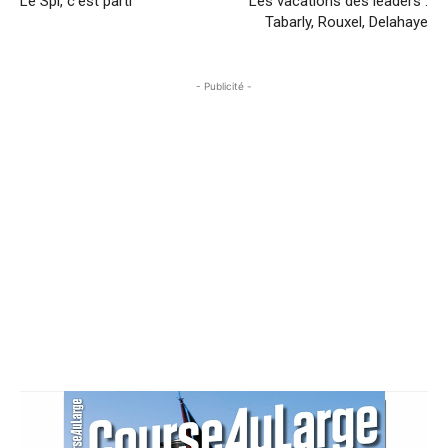
Le Spi, c’est parti
Les vacations des leaders :
Tabarly, Rouxel, Delahaye
- Publicité -