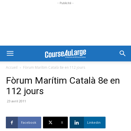
- Publicité -
Accueil
Fòrum Marítim Català 8e en 112 jours
Fòrum Marítim Català 8e en
112 jours
23 avril 2011
Facebook
X
Linkedin