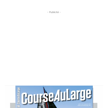
- Publicité -