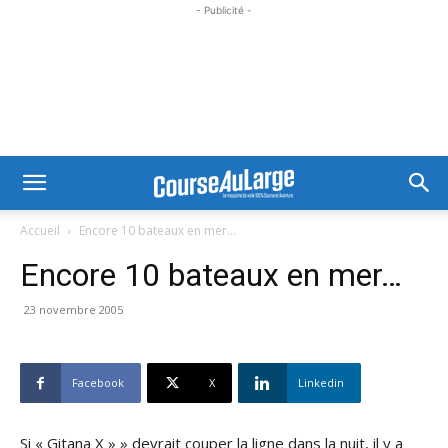
- Publicité -
Accueil
Encore 10 bateaux en mer...
Encore 10 bateaux en mer…
23 novembre 2005
Facebook
X
Linkedin
Si « Gitana X » » devrait couper la ligne dans la nuit, il y a