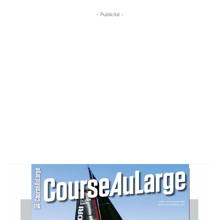
- Publicité -